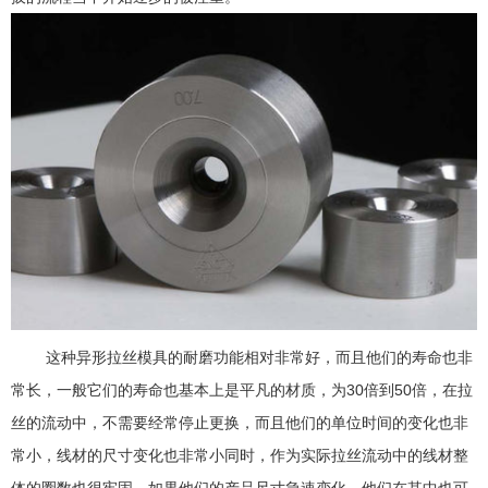
这种异形拉丝模具的耐磨功能相对非常好，而且他们的寿命也非
常长，一般它们的寿命也基本上是平凡的材质，为30倍到50倍，在拉
丝的流动中，不需要经常停止更换，而且他们的单位时间的变化也非
常小，线材的尺寸变化也非常小同时，作为实际拉丝流动中的线材整
体的圈数也很牢固，如果他们的产品尺寸急速变化，他们在其中也可